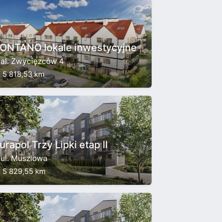
ONTANO lokale inwestycyjne
al. Zwycięzców 4
5 818,53 km
rapol Trzy Lipki etap II
ul. Muszlowa
5 829,55 km