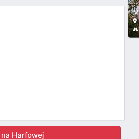
Mu
a na Harfowej