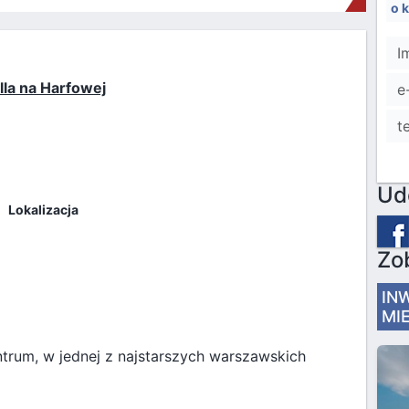
o 
lla na Harfowej
Ud
Lokalizacja
Zo
IN
MI
ntrum, w jednej z najstarszych warszawskich