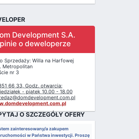
VELOPER
om Development S.A.
pinie o deweloperze
ro Sprzedaży: Willa na Harfowej
. Metropolitan
cie nr 3
351 66 33, Godz. otwarcia:
edziałek - piątek 10.00 - 18.00
zedaz@domdevelopment.com.pl
.domdevelopment.com.pl
PYTAJ O SZCZEGÓŁY OFERY
stem zainteresowany/a zakupem
eruchomości w Państwa inwestycji. Proszę