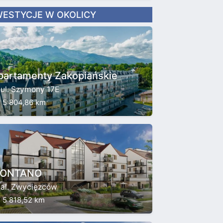
WESTYCJE W OKOLICY
partamenty Zakopiańskie
ul. Szymony 17E
5 804,86 km
ONTANO
al. Zwycięzców
5 818,52 km