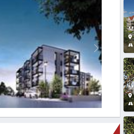
M
Następne
Mu