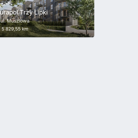
rapol Trzy Lipki
ul. Muszlowa
5 829,55 km