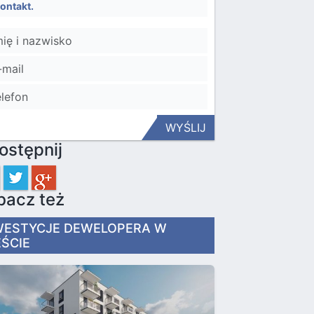
kontakt.
WYŚLIJ
ostępnij
bacz też
WESTYCJE DEWELOPERA
W
EŚCIE