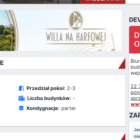
DE
D
O
Biu
E
bud
wejś
22 
Przedział pokoi:
2-3
poni
spr
Liczba budynków:
-
www
Kondygnacje:
parter
ZA
Je
ni