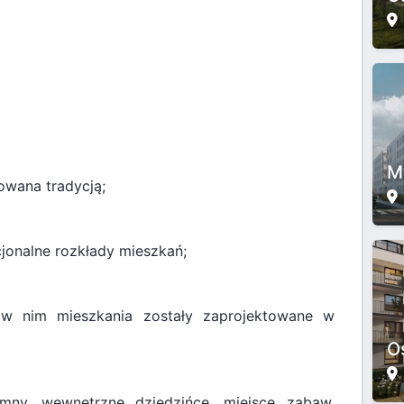
M
owana tradycją;
cjonalne rozkłady mieszkań;
 w nim mieszkania zostały zaprojektowane w
O
ny, wewnętrzne dziedzińce, miejsce zabaw,