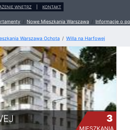
AŻENIE WNĘTRZ
|
KONTAKT
rtamenty
Nowe Mieszkania Warszawa
Informacje o po
eszkania Warszawa Ochota
Willa na Harfowej
3
WEJ
MIESZKANIA