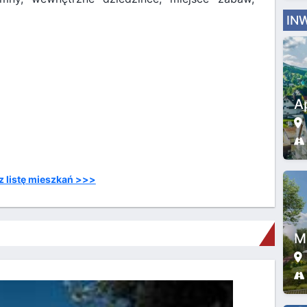
IN
A
 listę mieszkań >>>
M