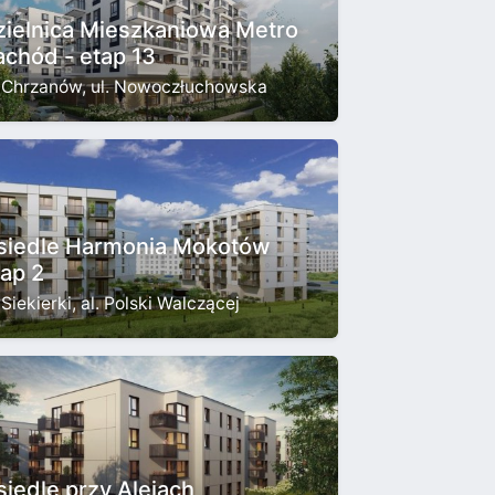
zielnica Mieszkaniowa Metro
achód - etap 13
Chrzanów, ul. Nowoczłuchowska
siedle Harmonia Mokotów
tap 2
Siekierki, al. Polski Walczącej
siedle przy Alejach