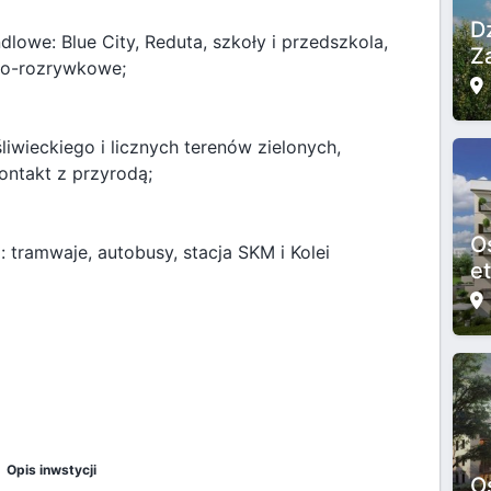
D
ndlowe: Blue City, Reduta, szkoły i przedszkola,
Z
lno-rozrywkowe;
liwieckiego i licznych terenów zielonych,
ontakt z przyrodą;
O
 tramwaje, autobusy, stacja SKM i Kolei
e
Opis inwstycji
O