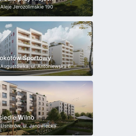
Aleje Jerozolimskie 190
okotów Sportowy
Augustówka, ul. Antoniewska 6
siedle Wilno
Elsnerów, ul. Janowiecka