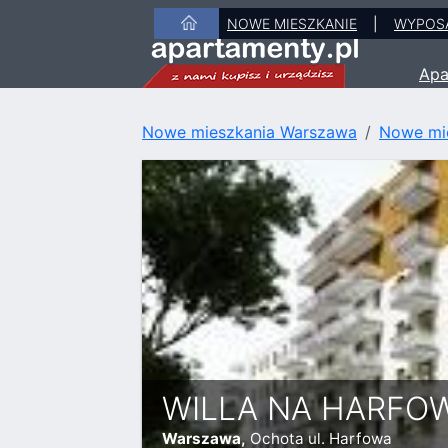
NOWE MIESZKANIE
|
WYPOS
Apa
Nowe mieszkania Warszawa
Nowe mi
WILLA NA HARFO
Warszawa,
Ochota ul. Harfowa